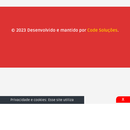
© 2023 Desenvolvido e mantido por
Code Soluções
.
X
Privacidade e cookies: Esse site utiliza
cookies. Ao continuar a usar este site, você
concorda com seu uso. Para saber mais,
inclusive sobre como controlar os cookies,
consulte aqui:
Fechar e Aceitar