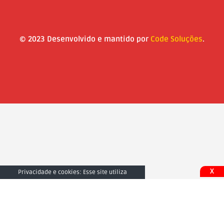
© 2023 Desenvolvido e mantido por
Code Soluções
.
X
Privacidade e cookies: Esse site utiliza
cookies. Ao continuar a usar este site, você
concorda com seu uso. Para saber mais,
inclusive sobre como controlar os cookies,
consulte aqui:
Fechar e Aceitar