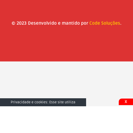
© 2023 Desenvolvido e mantido por
Code Soluções
.
X
Privacidade e cookies: Esse site utiliza
cookies. Ao continuar a usar este site, você
concorda com seu uso. Para saber mais,
inclusive sobre como controlar os cookies,
consulte aqui:
Fechar e Aceitar