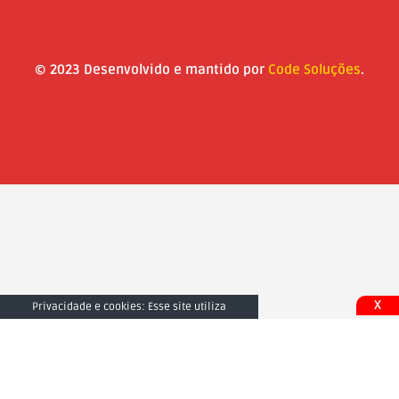
© 2023 Desenvolvido e mantido por
Code Soluções
.
X
Privacidade e cookies: Esse site utiliza
cookies. Ao continuar a usar este site, você
concorda com seu uso. Para saber mais,
inclusive sobre como controlar os cookies,
consulte aqui:
Fechar e Aceitar