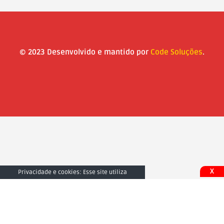
© 2023 Desenvolvido e mantido por
Code Soluções
.
X
Privacidade e cookies: Esse site utiliza
cookies. Ao continuar a usar este site, você
concorda com seu uso. Para saber mais,
inclusive sobre como controlar os cookies,
consulte aqui:
Fechar e Aceitar