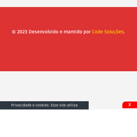
© 2023 Desenvolvido e mantido por
Code Soluções
.
X
Privacidade e cookies: Esse site utiliza
cookies. Ao continuar a usar este site, você
concorda com seu uso. Para saber mais,
inclusive sobre como controlar os cookies,
consulte aqui:
Fechar e Aceitar