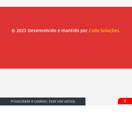
© 2023 Desenvolvido e mantido por
Code Soluções
.
X
Privacidade e cookies: Esse site utiliza
cookies. Ao continuar a usar este site, você
concorda com seu uso. Para saber mais,
inclusive sobre como controlar os cookies,
consulte aqui:
Fechar e Aceitar