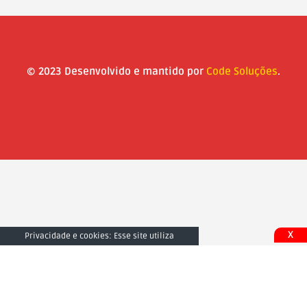
© 2023 Desenvolvido e mantido por
Code Soluções
.
X
Privacidade e cookies: Esse site utiliza
cookies. Ao continuar a usar este site, você
concorda com seu uso. Para saber mais,
inclusive sobre como controlar os cookies,
consulte aqui:
Fechar e Aceitar