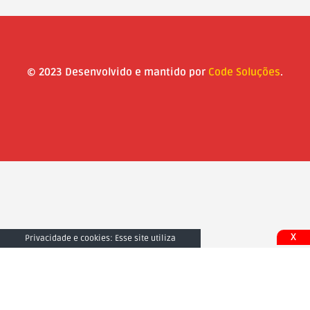
© 2023 Desenvolvido e mantido por
Code Soluções
.
X
Privacidade e cookies: Esse site utiliza
cookies. Ao continuar a usar este site, você
concorda com seu uso. Para saber mais,
inclusive sobre como controlar os cookies,
consulte aqui:
Fechar e Aceitar