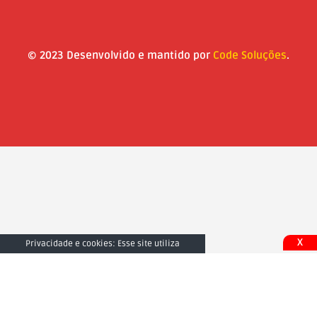
© 2023 Desenvolvido e mantido por
Code Soluções
.
X
Privacidade e cookies: Esse site utiliza
cookies. Ao continuar a usar este site, você
concorda com seu uso. Para saber mais,
inclusive sobre como controlar os cookies,
consulte aqui:
Fechar e Aceitar