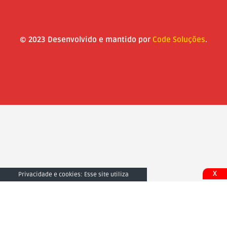
© 2023 Desenvolvido e mantido por
Code Soluções
.
X
Privacidade e cookies: Esse site utiliza
cookies. Ao continuar a usar este site, você
concorda com seu uso. Para saber mais,
inclusive sobre como controlar os cookies,
consulte aqui:
Fechar e Aceitar