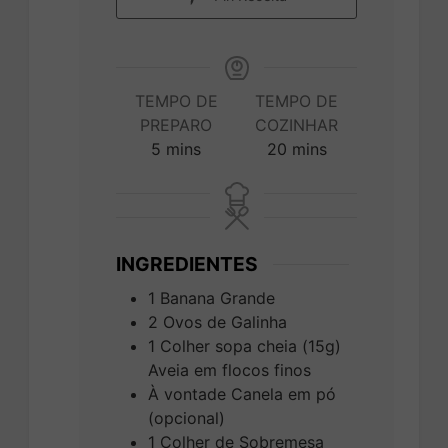
TEMPO DE
TEMPO DE
PREPARO
COZINHAR
minutes
minutes
5
mins
20
mins
INGREDIENTES
1
Banana Grande
2
Ovos de Galinha
1
Colher sopa cheia (15g)
Aveia em flocos finos
À vontade
Canela em pó
(opcional)
1
Colher de Sobremesa