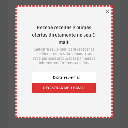
×
·
Temas:
Bolinho de banana
bolinho de banana
·
como fazer
Bolinho de banana saudável
Receba receitas e ótimas
Categoria:
ALIMENTAÇÃO SAUDÁVEL
ofertas diretamente no seu E-
mail!
Cadastre seu e-mail para receber as
By
Bia Chiessi
melhores ofertas da semana e as
receitas mais procuradas por nossos
leitores nos últimos sete dias.
Jornalista do Caprichos do
Lar, Beatriz Chiessi é
formada em Gestão Empresarial e
possui MBA em Jornalismo Digital.
Especialista na produção de
conteúdo há 5 anos.