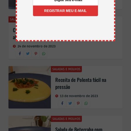
SALADAS E MOLHOS
Como fazer salada tropical com
alface e frutas simples
24 de novembro de 2023
SALADAS E MOLHOS
Receita de Polenta fácil na
pressão
13 de novembro de 2023
SALADAS E MOLHOS
Salada de Beterraba com