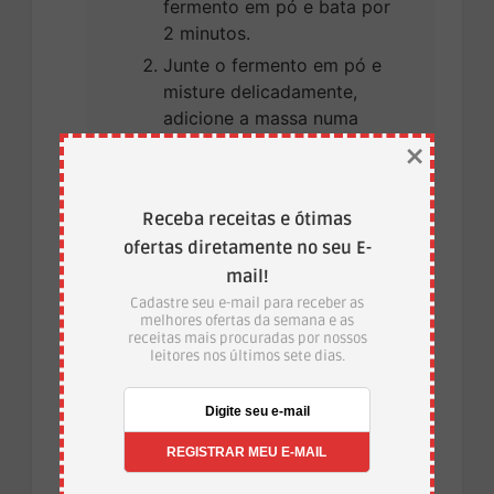
fermento em pó e bata por
2 minutos.
Junte o fermento em pó e
misture delicadamente,
adicione a massa numa
forma untada com
×
manteiga, polvilhada com
fubá e leve ao forno pré
Receba receitas e ótimas
aquecido por 35 minutos.
ofertas diretamente no seu E-
VÍDEO
mail!
Cadastre seu e-mail para receber as
melhores ofertas da semana e as
receitas mais procuradas por nossos
leitores nos últimos sete dias.