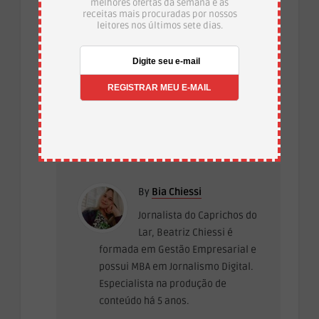
melhores ofertas da semana e as
receitas mais procuradas por nossos
leitores nos últimos sete dias.
·
Temas:
Cappuccino como fazer
Cappuccino
·
·
Gelado
Cappuccino Gelado Cremoso
Cappuccino
·
Gelado Receita
Cappuccino Receita
Categoria:
DOCES E SOBREMESAS
By
Bia Chiessi
Jornalista do Caprichos do
Lar, Beatriz Chiessi é
formada em Gestão Empresarial e
possui MBA em Jornalismo Digital.
Especialista na produção de
conteúdo há 5 anos.