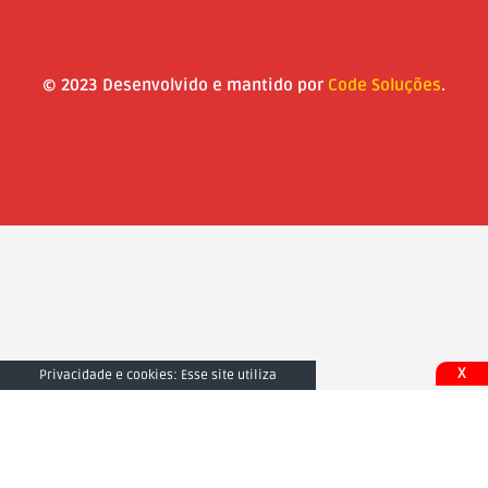
© 2023 Desenvolvido e mantido por
Code Soluções
.
X
Privacidade e cookies: Esse site utiliza
cookies. Ao continuar a usar este site, você
concorda com seu uso. Para saber mais,
inclusive sobre como controlar os cookies,
consulte aqui:
Fechar e Aceitar