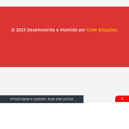
© 2023 Desenvolvido e mantido por
Code Soluções
.
X
Privacidade e cookies: Esse site utiliza
cookies. Ao continuar a usar este site, você
concorda com seu uso. Para saber mais,
inclusive sobre como controlar os cookies,
consulte aqui:
Fechar e Aceitar