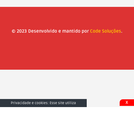
© 2023 Desenvolvido e mantido por
Code Soluções
.
X
Privacidade e cookies: Esse site utiliza
cookies. Ao continuar a usar este site, você
concorda com seu uso. Para saber mais,
inclusive sobre como controlar os cookies,
consulte aqui:
Fechar e Aceitar