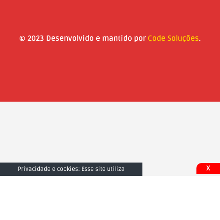
© 2023 Desenvolvido e mantido por
Code Soluções
.
X
Privacidade e cookies: Esse site utiliza
cookies. Ao continuar a usar este site, você
concorda com seu uso. Para saber mais,
inclusive sobre como controlar os cookies,
consulte aqui:
Fechar e Aceitar