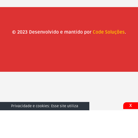
© 2023 Desenvolvido e mantido por
Code Soluções
.
X
Privacidade e cookies: Esse site utiliza
cookies. Ao continuar a usar este site, você
concorda com seu uso. Para saber mais,
inclusive sobre como controlar os cookies,
consulte aqui:
Fechar e Aceitar