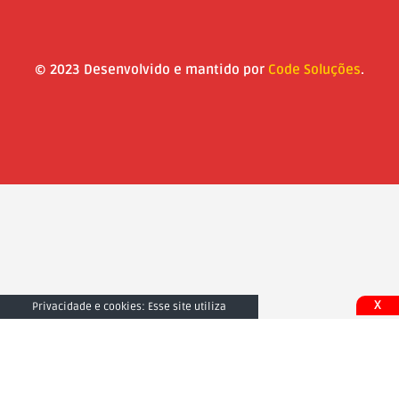
© 2023 Desenvolvido e mantido por
Code Soluções
.
X
Privacidade e cookies: Esse site utiliza
cookies. Ao continuar a usar este site, você
concorda com seu uso. Para saber mais,
inclusive sobre como controlar os cookies,
consulte aqui:
Fechar e Aceitar