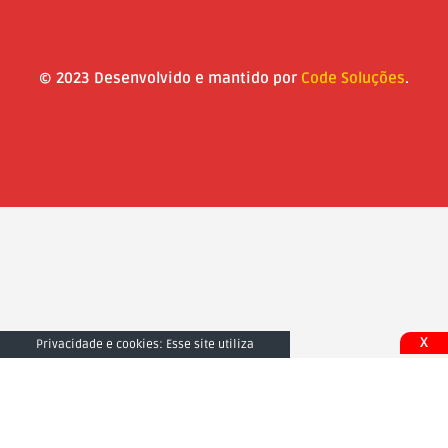
© 2023 Desenvolvido e mantido por
Code Soluções
.
X
Privacidade e cookies: Esse site utiliza
cookies. Ao continuar a usar este site, você
concorda com seu uso. Para saber mais,
inclusive sobre como controlar os cookies,
consulte aqui:
Fechar e Aceitar