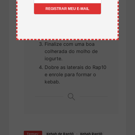
No centro do Rap10,
coloque algumas folhas de
alface ou rúcula, as tiras de
carne, cebola roxa e
tomate.
Finalize com uma boa
colherada do molho de
iogurte.
Dobre as laterais do Rap10
e enrole para formar o
kebab.
·
Temas:
Kebab de Rap10
Kebab Rap10