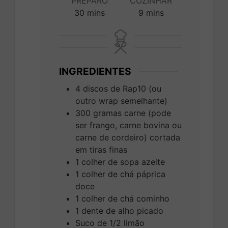
PREPARO
COZINHAR
minutes
minutes
30
mins
9
mins
INGREDIENTES
4
discos de Rap10 (ou
outro wrap semelhante)
300
gramas
carne (pode
ser frango, carne bovina ou
carne de cordeiro) cortada
em tiras finas
1
colher de sopa
azeite
1
colher de chá
páprica
doce
1
colher de chá
cominho
1
dente de alho picado
Suco de 1/2 limão