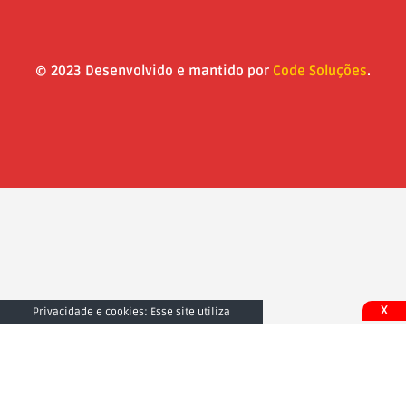
© 2023 Desenvolvido e mantido por
Code Soluções
.
X
Privacidade e cookies: Esse site utiliza
cookies. Ao continuar a usar este site, você
concorda com seu uso. Para saber mais,
inclusive sobre como controlar os cookies,
consulte aqui:
Fechar e Aceitar