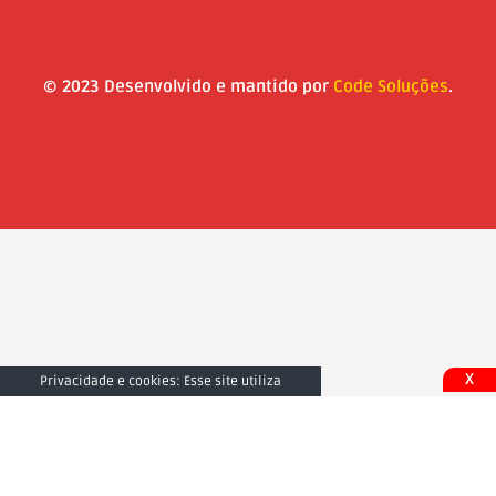
© 2023 Desenvolvido e mantido por
Code Soluções
.
X
Privacidade e cookies: Esse site utiliza
cookies. Ao continuar a usar este site, você
concorda com seu uso. Para saber mais,
inclusive sobre como controlar os cookies,
consulte aqui:
Fechar e Aceitar