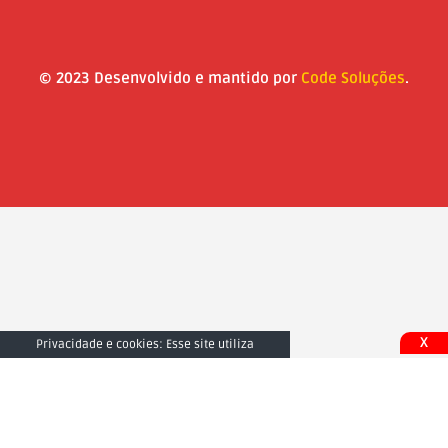
© 2023 Desenvolvido e mantido por
Code Soluções
.
X
Privacidade e cookies: Esse site utiliza
cookies. Ao continuar a usar este site, você
concorda com seu uso. Para saber mais,
inclusive sobre como controlar os cookies,
consulte aqui:
Fechar e Aceitar