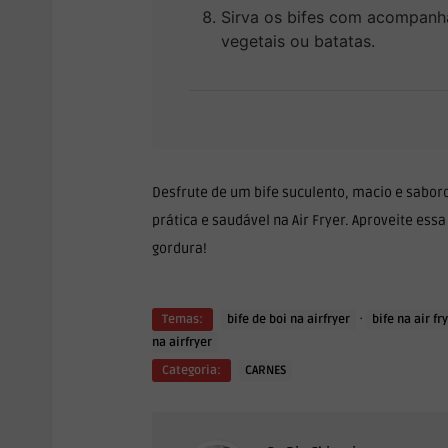
Sirva os bifes com acompanh
vegetais ou batatas.
Desfrute de um bife suculento, macio e sabor
prática e saudável na Air Fryer. Aproveite ess
gordura!
·
Temas:
bife de boi na airfryer
bife na air fr
na airfryer
Categoria:
CARNES