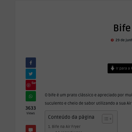
Bife
29 de jun
Ir para a
Save
O bife é um prato clássico e apreciado por mu
suculento e cheio de sabor utilizando a sua Air
3633
Views
Conteúdo da página
Bife na Air Fryer