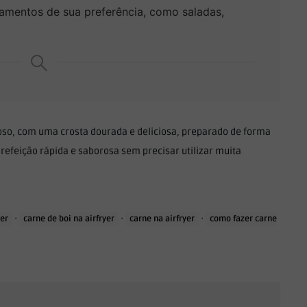
amentos de sua preferência, como saladas,
oso, com uma crosta dourada e deliciosa, preparado de forma
a refeição rápida e saborosa sem precisar utilizar muita
·
·
·
yer
carne de boi na airfryer
carne na airfryer
como fazer carne