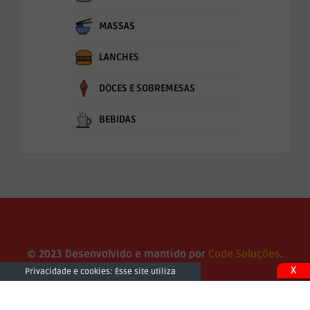
MASSAS
LANCHES
DOCES E SOBREMESAS
BEBIDAS
© 2023 Desenvolvido e mantido por
Code Soluções
.
X
Privacidade e cookies: Esse site utiliza
cookies. Ao continuar a usar este site, você
concorda com seu uso. Para saber mais,