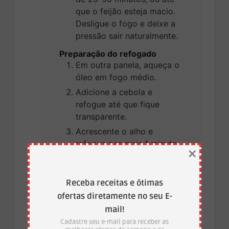
que o feijão esteja macio.
Desligue o fogo e deixe a
pressão sair naturalmente.
Preparação do refogado
Em outra panela, aqueça o
óleo em fogo médio.
Adicione a cebola e
refogue até que fique
transparente.
Acrescente o alho e
refogue por mais 1 minuto.
×
Adicione o pimentão e os
tomates picados, refogue
Receba receitas e ótimas
por mais alguns minutos
até que os tomates
ofertas diretamente no seu E-
comecem a se desfazer.
mail!
Cadastre seu e-mail para receber as
Finalização