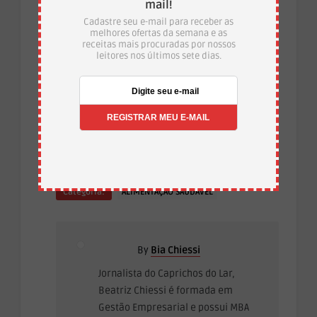
mail!
Cadastre seu e-mail para receber as
melhores ofertas da semana e as
receitas mais procuradas por nossos
leitores nos últimos sete dias.
·
Temas:
chuchu com cenoura
como fazer
·
salada de chuchu
receita de salada de chuchu com
·
·
·
cenoura
salada de cenoura
salada de chuchu
·
salada de chuchu com cenoura
salada de chuchu
com cenoura simples
Categoria:
ALIMENTAÇÃO SAUDÁVEL
By
Bia Chiessi
Jornalista do Caprichos do Lar,
Beatriz Chiessi é formada em
Gestão Empresarial e possui MBA