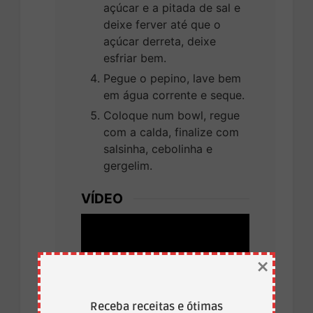
açúcar e a pitada de sal e
deixe ferver até que o
açúcar derreta, deixe
esfriar bem.
Pegue o pepino, lave bem
em água corrente e seque.
Coloque num bowl, regue
com a calda, finalize com
salsinha, cebolinha e
gergelim.
VÍDEO
×
Receba receitas e ótimas