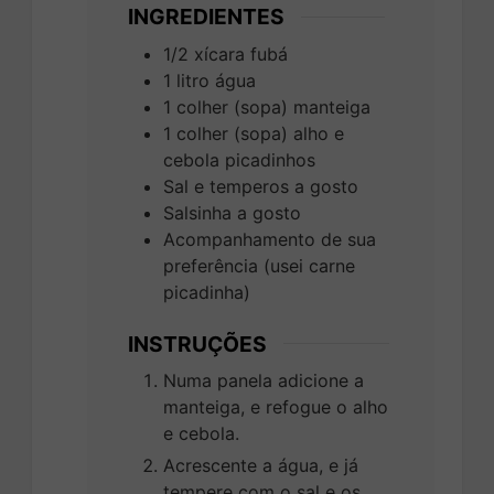
INGREDIENTES
1/2
xícara
fubá
1
litro
água
1
colher (sopa)
manteiga
1
colher (sopa)
alho e
cebola picadinhos
Sal e temperos a gosto
Salsinha a gosto
Acompanhamento de sua
preferência (usei carne
picadinha)
INSTRUÇÕES
Numa panela adicione a
manteiga, e refogue o alho
e cebola.
Acrescente a água, e já
tempere com o sal e os