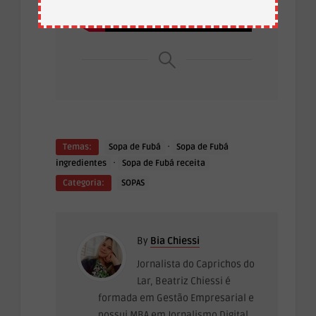
·
Temas:
Sopa de Fubá
Sopa de Fubá
·
ingredientes
Sopa de Fubá receita
Categoria:
SOPAS
By
Bia Chiessi
Jornalista do Caprichos do
Lar, Beatriz Chiessi é
formada em Gestão Empresarial e
possui MBA em Jornalismo Digital.