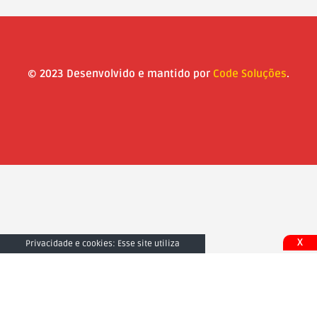
© 2023 Desenvolvido e mantido por
Code Soluções
.
X
Privacidade e cookies: Esse site utiliza
cookies. Ao continuar a usar este site, você
concorda com seu uso. Para saber mais,
inclusive sobre como controlar os cookies,
consulte aqui:
Fechar e Aceitar