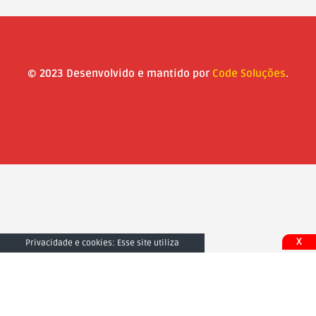
© 2023 Desenvolvido e mantido por
Code Soluções
.
X
Privacidade e cookies: Esse site utiliza
cookies. Ao continuar a usar este site, você
concorda com seu uso. Para saber mais,
inclusive sobre como controlar os cookies,
consulte aqui:
Fechar e Aceitar