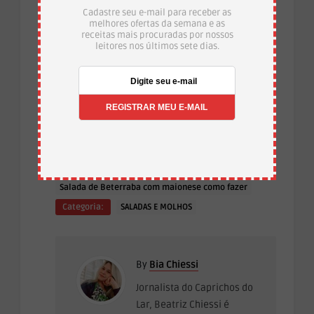
Cadastre seu e-mail para receber as
melhores ofertas da semana e as
receitas mais procuradas por nossos
leitores nos últimos sete dias.
Temas:
receita Salada de Beterraba com
·
·
maionese
Salada de Beterraba com maionese
Salada de Beterraba com maionese como fazer
Categoria:
SALADAS E MOLHOS
By
Bia Chiessi
Jornalista do Caprichos do
Lar, Beatriz Chiessi é