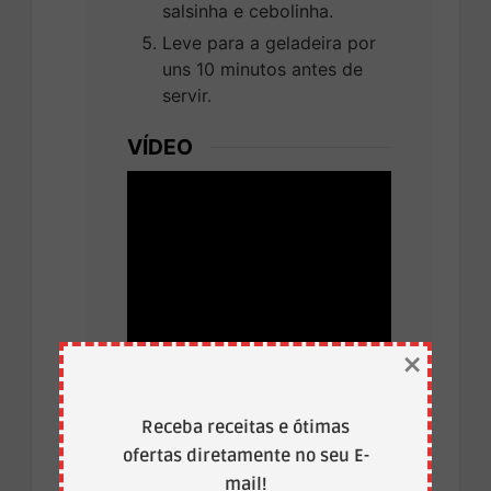
salsinha e cebolinha.
Leve para a geladeira por
uns 10 minutos antes de
servir.
VÍDEO
×
Receba receitas e ótimas
ofertas diretamente no seu E-
mail!