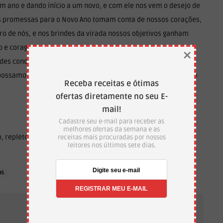
ano e dando início a um novo, e com ele nos vem o desejo de
As promessas para o Novo Ano tomam conta de nossos corações,
o de nós, e nos brindes da virada nossos objetivos ganham
 e coragem começar 2019 sendo gratos a Deus por ter nos
×
ades concluirmos um ano e começar outro. O ano mudou, um
ossamos triunfar e contribuir para a implantação constante e
Receba receitas e ótimas
ofertas diretamente no seu E-
mail!
Cadastre seu e-mail para receber as
melhores ofertas da semana e as
 repleto de saúde, paz, felicidade e muito amor?
receitas mais procuradas por nossos
leitores nos últimos sete dias.
ns