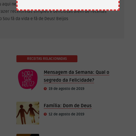
tou aqui neste blog para compartilhar com vocês minha
razer receitinhas simples e deliciosas além de receitas
 Sou fã da vida e fã de Deus! Beijos
RECEITAS RELACIONADAS
Mensagem da Semana: Qual o
segredo da Felicidade?
19 de agosto de 2019
Família: Dom de Deus
12 de agosto de 2019