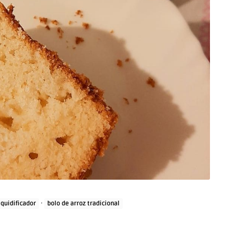
·
iquidificador
bolo de arroz tradicional