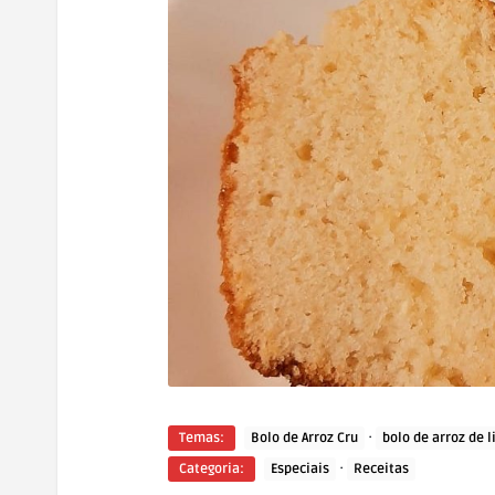
·
Temas:
Bolo de Arroz Cru
bolo de arroz de l
·
Categoria:
Especiais
Receitas