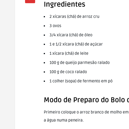
Ingredientes
2 xícaras (chá) de arroz cru
3 ovos
3/4 xícara (chá) de óleo
1 e 1/2 xícara (chá) de açúcar
1 xícara (chá) de leite
100 g de queijo parmesão ralado
100 g de coco ralado
1 colher (sopa) de fermento em pó
Modo de Preparo do Bolo d
Primeiro coloque o arroz branco de molho em 
a água numa peneira.