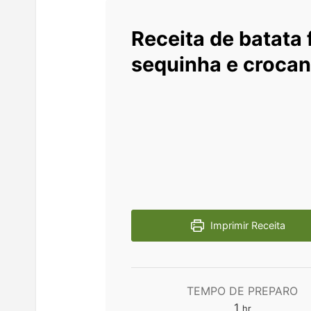
Receita de batata f
sequinha e crocan
Imprimir Receita
TEMPO DE PREPARO
hour
1
hr