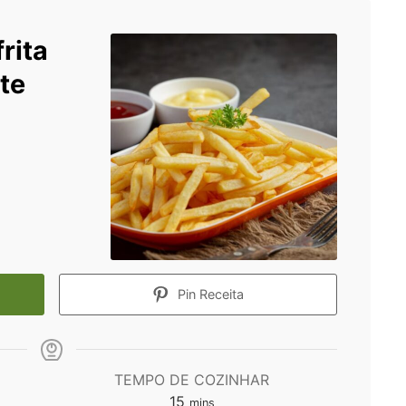
rita
te
Pin Receita
TEMPO DE COZINHAR
minutes
15
mins