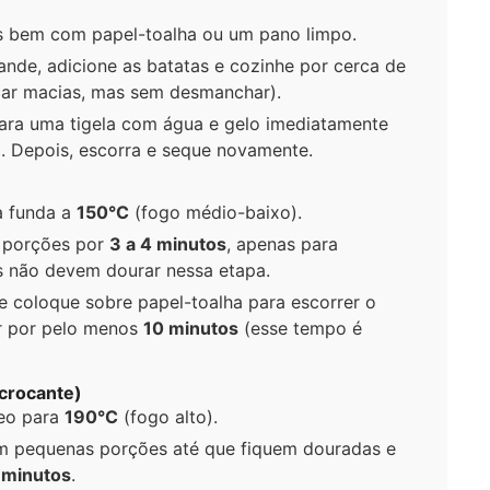
as bem com papel-toalha ou um pano limpo.
nde, adicione as batatas e cozinhe por cerca de
car macias, mas sem desmanchar).
 para uma tigela com água e gelo imediatamente
. Depois, escorra e seque novamente.
a funda a
150°C
(fogo médio-baixo).
s porções por
3 a 4 minutos
, apenas para
as não devem dourar nessa etapa.
 coloque sobre papel-toalha para escorrer o
ar por pelo menos
10 minutos
(esse tempo é
 crocante)
leo para
190°C
(fogo alto).
em pequenas porções até que fiquem douradas e
 minutos
.