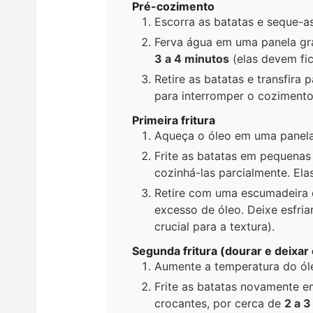
Pré-cozimento
Escorra as batatas e seque-
Ferva água em uma panela gra
3 a 4 minutos
(elas devem fi
Retire as batatas e transfira
para interromper o cozimento
Primeira fritura
Aqueça o óleo em uma panel
Frite as batatas em pequena
cozinhá-las parcialmente. El
Retire com uma escumadeira e
excesso de óleo. Deixe esfri
crucial para a textura).
Segunda fritura (dourar e deixar
Aumente a temperatura do ó
Frite as batatas novamente 
crocantes, por cerca de
2 a 3