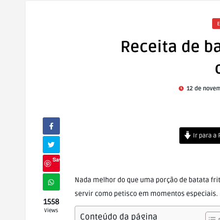
E
Receita de ba
12 de novem
Ir para a
Save
Nada melhor do que uma porção de batata fr
servir como petisco em momentos especiais.
1558
Views
Conteúdo da página