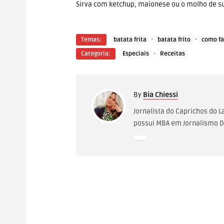
Sirva com ketchup, maionese ou o molho de su
·
·
Temas:
batata frita
batata frito
como fa
·
Categoria:
Especiais
Receitas
By
Bia Chiessi
Jornalista do Caprichos do 
possui MBA em Jornalismo Di