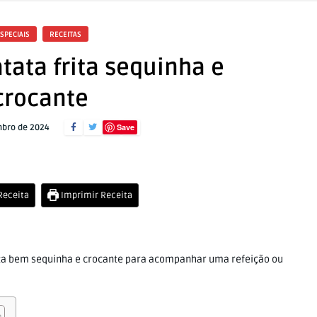
SPECIAIS
RECEITAS
tata frita sequinha e
crocante
Save
bro de 2024
 Receita
Imprimir Receita
ita bem sequinha e crocante para acompanhar uma refeição ou