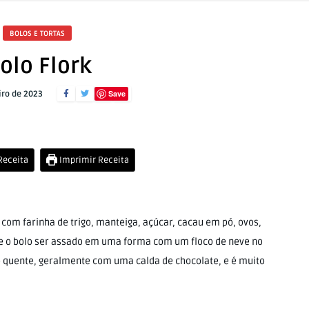
BOLOS E TORTAS
olo Flork
Save
iro de 2023
 Receita
Imprimir Receita
o com farinha de trigo, manteiga, açúcar, cacau em pó, ovos,
de o bolo ser assado em uma forma com um floco de neve no
o quente, geralmente com uma calda de chocolate, e é muito