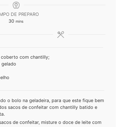
MPO DE PREPARO
minutes
30
mins
coberto com chantilly;
e gelado
melho
o o bolo na geladeira, para que este fique bem
os sacos de confeitar com chantilly batido e
ta.
acos de confeitar, misture o doce de leite com