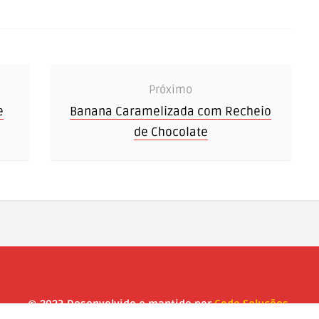
Próximo
e
Banana Caramelizada com Recheio
de Chocolate
© 2023 Desenvolvido e mantido por
Code Soluções
.