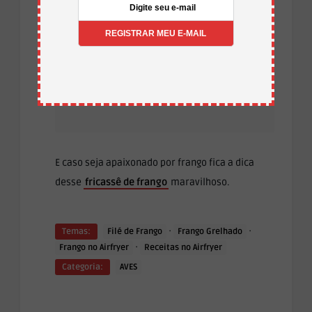
Retire da fritadeira, se os
filés ainda não estiverem
no ponto desejado, deixe
por mais 5 minutos.
E caso seja apaixonado por frango fica a dica
desse
fricassê de frango
maravilhoso.
·
·
Temas:
Filé de Frango
Frango Grelhado
·
Frango no Airfryer
Receitas no Airfryer
Categoria:
AVES