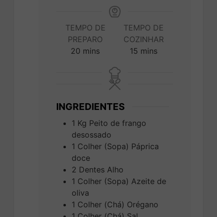
TEMPO DE
TEMPO DE
PREPARO
COZINHAR
minutes
minutes
20
mins
15
mins
INGREDIENTES
1
Kg
Peito de frango
desossado
1
Colher (Sopa)
Páprica
doce
2
Dentes
Alho
1
Colher (Sopa)
Azeite de
oliva
1
Colher (Chá)
Orégano
1
Colher (Chá)
Sal