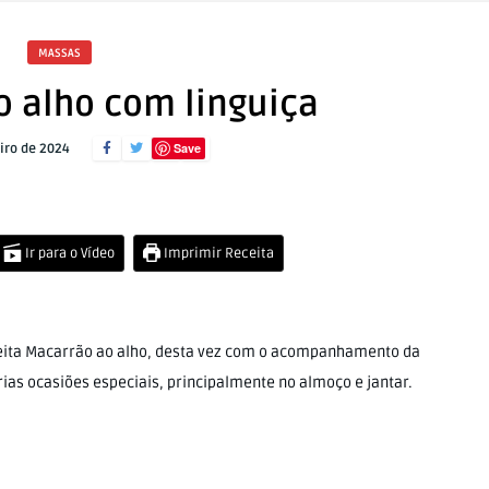
MASSAS
 alho com linguiça
Save
iro de 2024
Ir para o Vídeo
Imprimir Receita
ceita Macarrão ao alho, desta vez com o acompanhamento da
rias ocasiões especiais, principalmente no almoço e jantar.