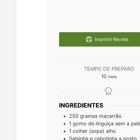
Imprimir Receita
TEMPO DE PREPARO
minutes
10
mins
INGREDIENTES
250
gramas
macarrão
1
gomo de linguiça sem a pel
1
colher (sopa)
alho
Salsinha e cebolinha a gosto