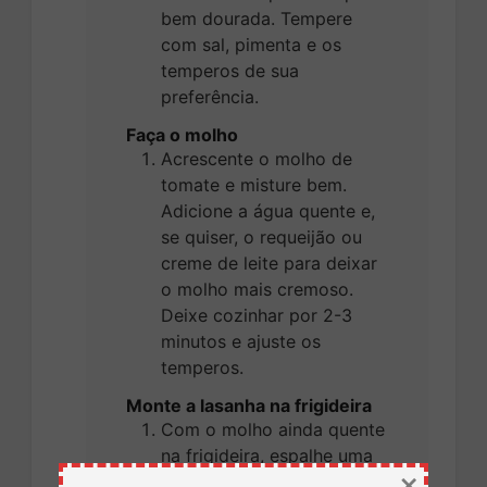
bem dourada. Tempere
com sal, pimenta e os
temperos de sua
preferência.
Faça o molho
Acrescente o molho de
tomate e misture bem.
Adicione a água quente e,
se quiser, o requeijão ou
creme de leite para deixar
o molho mais cremoso.
Deixe cozinhar por 2-3
minutos e ajuste os
temperos.
Monte a lasanha na frigideira
Com o molho ainda quente
na frigideira, espalhe uma
×
camada fina no fundo