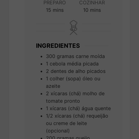
PREPARO
COZINHAR
minutes
minutes
15
mins
10
mins
INGREDIENTES
300
gramas
carne moída
1
cebola média picada
2
dentes de alho picados
1
colher (sopa)
óleo ou
azeite
2
xícaras (chá)
molho de
tomate pronto
1
xícaras (chá)
água quente
1/2
xícaras (chá)
requeijão
ou creme de leite
(opcional)
200
gramas
queijo