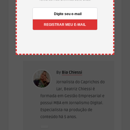
Temas:
Cachorro Quente de Pão de alho
Categoria:
LANCHES
By
Bia Chiessi
Jornalista do Caprichos do
Lar, Beatriz Chiessi é
formada em Gestão Empresarial e
possui MBA em Jornalismo Digital.
Especialista na produção de
conteúdo há 5 anos.