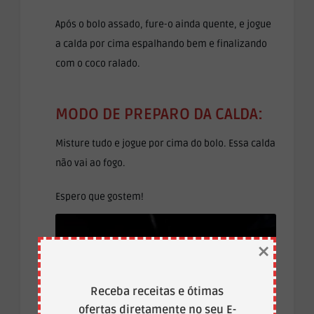
Após o bolo assado, fure-o ainda quente, e jogue
a calda por cima espalhando bem e finalizando
com o coco ralado.
MODO DE PREPARO DA CALDA:
Misture tudo e jogue por cima do bolo. Essa calda
não vai ao fogo.
Espero que gostem!
×
Receba receitas e ótimas
ofertas diretamente no seu E-