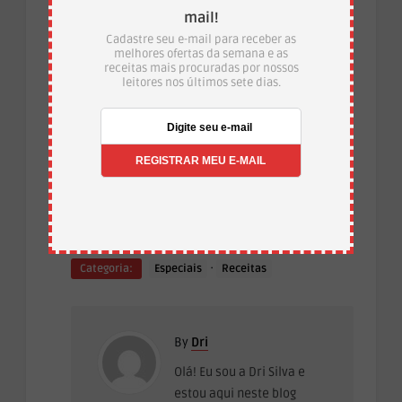
mail!
Cadastre seu e-mail para receber as
melhores ofertas da semana e as
receitas mais procuradas por nossos
leitores nos últimos sete dias.
Até a próxima!
·
Temas:
bolo gelado de coco simples
bolo
simples
·
Categoria:
Especiais
Receitas
By
Dri
Olá! Eu sou a Dri Silva e
estou aqui neste blog