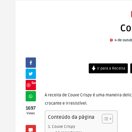
Co
4 de outub
Ir para a Receita
Save
A receita de Couve Crispy é uma maneira deli
crocante e irresistível.
1697
Views
Conteúdo da página
Couve Crispy