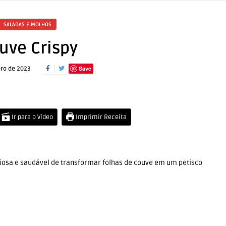
SALADAS E MOLHOS
uve Crispy
Save
ro de 2023
Ir para o Vídeo
Imprimir Receita
ciosa e saudável de transformar folhas de couve em um petisco