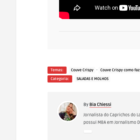
·
Temas:
Couve Crispy
Couve Crispy como faz
Categoria:
SALADAS E MOLHOS
By
Bia Chiessi
Jornalista do Caprichos do 
possui MBA em Jornalismo Di