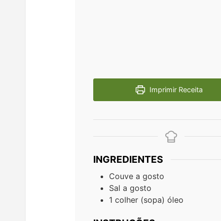
Imprimir Receita
INGREDIENTES
Couve a gosto
Sal a gosto
1
colher (sopa)
óleo