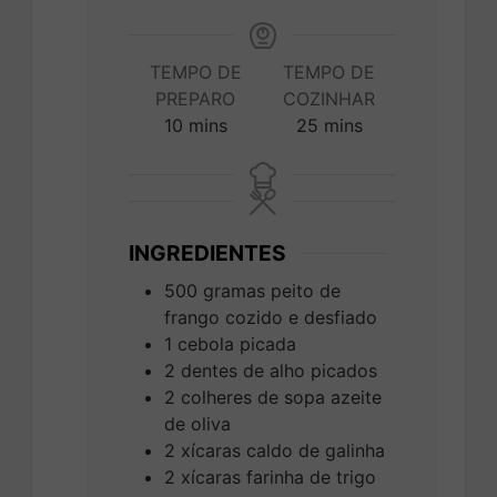
TEMPO DE
TEMPO DE
PREPARO
COZINHAR
minutes
minutes
10
mins
25
mins
INGREDIENTES
500
gramas
peito de
frango cozido e desfiado
1
cebola picada
2
dentes de alho picados
2
colheres de sopa
azeite
de oliva
2
xícaras
caldo de galinha
2
xícaras
farinha de trigo