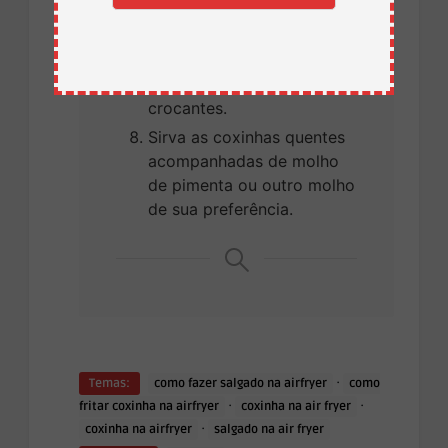
spray.
Cozinhe por cerca de 15 a
20 minutos ou até que
fiquem douradas e
crocantes.
Sirva as coxinhas quentes
acompanhadas de molho
de pimenta ou outro molho
de sua preferência.
·
Temas:
como fazer salgado na airfryer
como
·
·
fritar coxinha na airfryer
coxinha na air fryer
·
coxinha na airfryer
salgado na air fryer