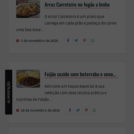
Arroz Carreteiro no fogão a lenha
O Arroz Carreteiro é um prato que
carrega em cada grão e pedaço de carne
uma boa dose ..
1 de novembro de 2024
Feijão cozido com beterraba e cenoura
A
L
I
M
E
N
T
A
Ç
O
S
A
U
D
Á
V
E
Adicione um toque especial à sua
Ã
L
refeição com essa receita prática e
nutritiva de Feijão ..
16 de novembro de 2024