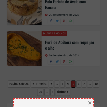
Bolo Farinha de Aveia com
Banana
21 de setembro de 2024
SALADAS E MOLHOS
Purê de Abóbora com requeijão
e alho
14 de setembro de 2024
Página 5 de 26
« Primeira
«
...
3
4
5
6
7
...
10
20
...
»
Última »
×